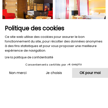
Politique des cookies
Ce site web utilise des cookies pour assurer le bon
fonctionnement du site, pour récolter des données anonymes
à des fins statistiques et pour vous proposer une meilleure
expérience de navigation.
Lire la politique de confidentialité
Consentements certifiés par
Non merci
Je choisis
OK pour moi
Plateforme de Gestion du Consentement : Personnalisez vos O
Axeptio consent
Notre plateforme vous permet d'adapter et de gérer vos paramètr