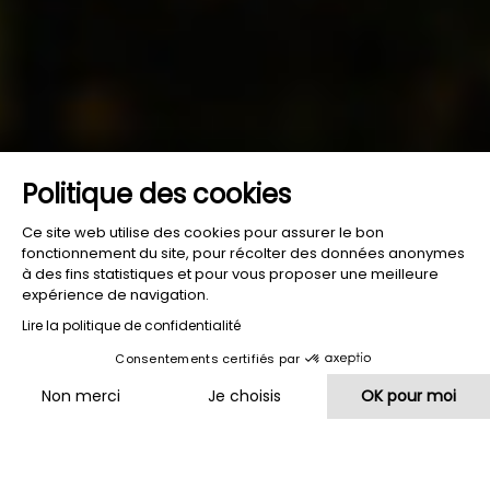
Politique des cookies
Ce site web utilise des cookies pour assurer le bon
fonctionnement du site, pour récolter des données anonymes
à des fins statistiques et pour vous proposer une meilleure
expérience de navigation.
Lire la politique de confidentialité
Consentements certifiés par
Meilleur tarif garanti
Non merci
Je choisis
OK pour moi
Plateforme de Gestion du Consentement : Personnalisez vos O
Axeptio consent
Notre plateforme vous permet d'adapter et de gérer vos paramètr